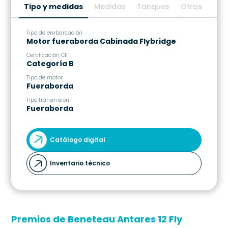
.
Tipo y medidas
Medidas
Tanques
Otros
.
Tipo de embarcación
Es
Motor fueraborda Cabinada Flybridge
1
Certificación CE
Es
Categoría B
1
Tipo de motor
M
Fueraborda
3
Tipo transmisión
C
Fueraborda
1
Catálogo digital
Inventario técnico
Premios de Beneteau Antares 12 Fly