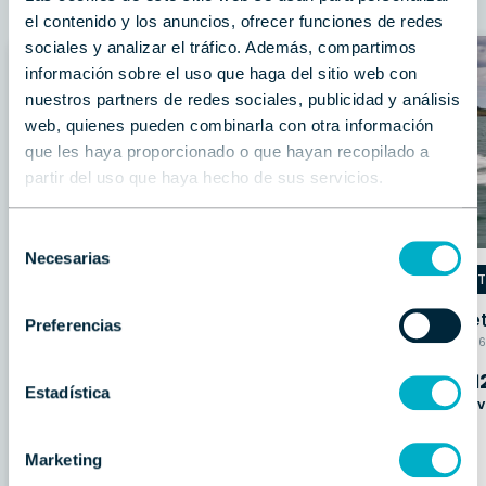
Consulta las ofertas destacadas de nuestro stock
el contenido y los anuncios, ofrecer funciones de redes
sociales y analizar el tráfico. Además, compartimos
información sobre el uso que haga del sitio web con
nuestros partners de redes sociales, publicidad y análisis
web, quienes pueden combinarla con otra información
que les haya proporcionado o que hayan recopilado a
partir del uso que haya hecho de sus servicios.
Selección
Necesarias
de
BENETEAU
BENE
consentimiento
Beneteau Antares 12 Fly ERSI
Bene
Preferencias
Ocasión | 12.34 m | Mercury 2x400 CV |
2024
Nuevo | 6
520.000 €
1
Estadística
PVP
(Impuestos pagados)
PV
Marketing
Contactar
Llamar