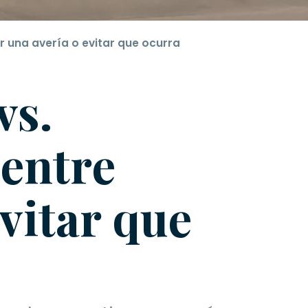
r una avería o evitar que ocurra
vs.
 entre
vitar que