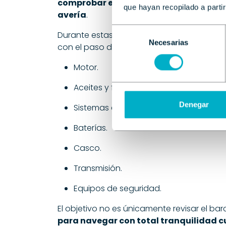
comprobar el estado general de la emb
que hayan recopilado a parti
avería
.
Selección
Durante estas inspecciones se revisan los
Necesarias
de
con el paso del tiempo, entre ellos:
consentimiento
Motor.
Aceites y filtros.
Denegar
Sistemas eléctricos y electrónicos.
Baterías.
Casco.
Transmisión.
Equipos de seguridad.
El objetivo no es únicamente revisar el bar
para navegar con total tranquilidad c