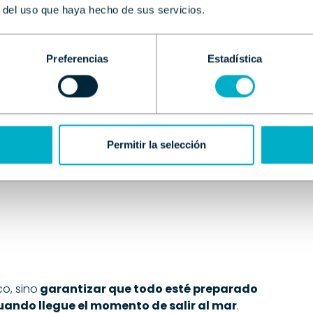
arcación y anticiparse a cualquier posible
r del uso que haya hecho de sus servicios.
 elementos que más desgaste sufren con el uso y
Preferencias
Estadística
Permitir la selección
co, sino
garantizar que todo esté preparado
uando llegue el momento de salir al mar
.