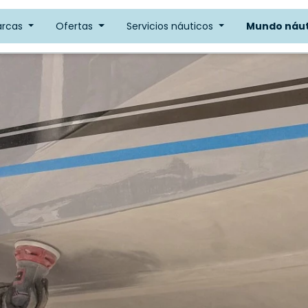
arcas
Ofertas
Servicios náuticos
Mundo náut