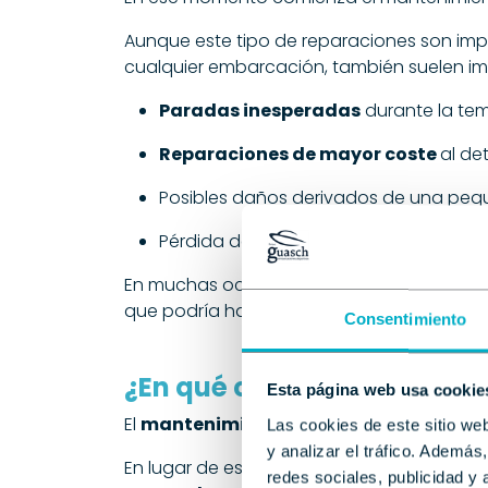
Aunque este tipo de reparaciones son impre
cualquier embarcación, también suelen imp
Paradas inesperadas
durante la te
Reparaciones de mayor coste
al de
Posibles daños derivados de una peq
Pérdida de jornadas de navegación.
En muchas ocasiones, una incidencia im
que podría haberse detectado meses ant
Consentimiento
¿En qué consiste el mante
Esta página web usa cookie
El
mantenimiento preventivo
cambia co
Las cookies de este sitio we
y analizar el tráfico. Ademá
En lugar de esperar a que aparezca un p
redes sociales, publicidad y