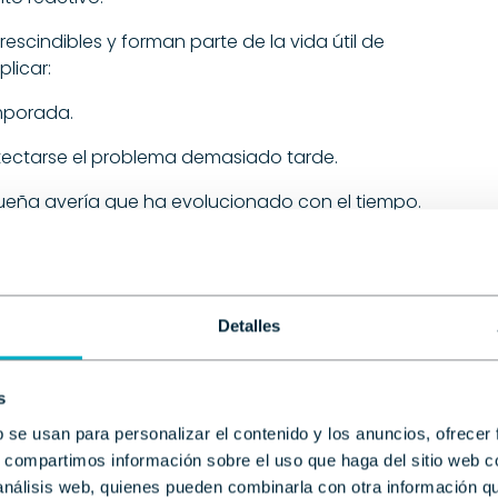
scindibles y forman parte de la vida útil de
licar:
mporada.
tectarse el problema demasiado tarde.
ueña avería que ha evolucionado con el tiempo.
portante comienza siendo un pequeño desgaste
es.
Detalles
nimiento preventivo?
s
mpletamente la perspectiva.
b se usan para personalizar el contenido y los anuncios, ofrecer
s, compartimos información sobre el uso que haga del sitio web 
roblema,
se realizan revisiones periódicas para
 análisis web, quienes pueden combinarla con otra información q