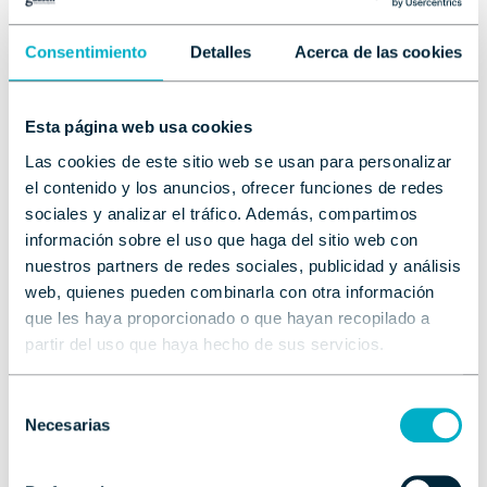
o continúa con
Consentimiento
Detalles
Acerca de las cookies
Esta página web usa cookies
Las cookies de este sitio web se usan para personalizar
Continuar con Google
el contenido y los anuncios, ofrecer funciones de redes
sociales y analizar el tráfico. Además, compartimos
información sobre el uso que haga del sitio web con
¿Todavía no tienes cuenta?
Regístrate ahora
nuestros partners de redes sociales, publicidad y análisis
web, quienes pueden combinarla con otra información
que les haya proporcionado o que hayan recopilado a
partir del uso que haya hecho de sus servicios.
Selección
Mis Favoritos
Necesarias
de
consentimiento
Guarda aquí las embarcaciones que te