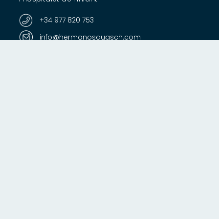
+34 977 820 753
info@hermanosguasch.com
Cómo llegar
Información corporativa
Empresa
Servicios náuticos
Contacto
Enlaces recomendados
Ofertas
Beneteau
Sasga Yachts