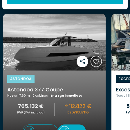
ASTONDOA
EXCE
Astondoa 377 Coupe
Exces
Nuevo | 11.60 m | 2 cabinas |
Entrega inmediata
Nuevo | 1
705.132 €
112.822 €
5
PVP
(IVA incluido)
PV
DE DESCUENTO