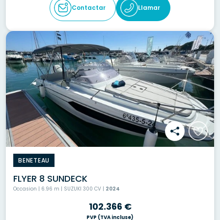
Contactar
Llamar
BENETEAU
FLYER 8 SUNDECK
Occasion | 6.96 m | SUZUKI 300 CV |
2024
102.366 €
PVP
(TVA incluse)