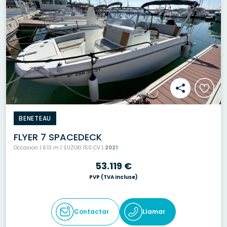
BENETEAU
FLYER 7 SPACEDECK
Occasion | 6.13 m | SUZUKI 150 CV |
2021
53.119 €
PVP
(TVA incluse)
Contactar
Llamar