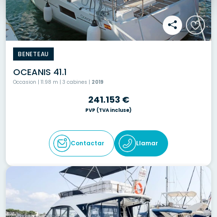
BENETEAU
OCEANIS 41.1
Occasion | 11.98 m | 3 cabines |
2019
241.153 €
PVP
(TVA incluse)
Contactar
Llamar