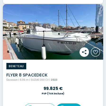
BENETEAU
FLYER 8 SPACEDECK
Occasion | 6.96 m | SUZUKI 300 CV |
2023
99.825 €
PVP
(TVA incluse)