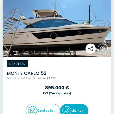
BENETEAU
MONTE CARLO 52
Occasion | 14.32 m | 3 cabines |
2022
895.000 €
PVP
(Taxes payées)
Contactar
Llamar