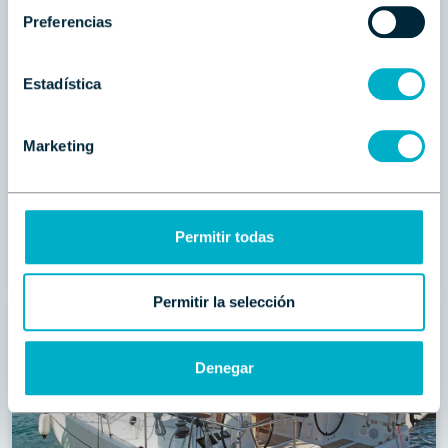
Preferencias
ASTONDOA
Estadística
377 COUPE
Occasion | 11.60 m | 1 cabines |
2022
Marketing
425.000 €
PVP
(TVA incluse)
Permitir todas
Contactar
Llamar
Permitir la selección
Denegar