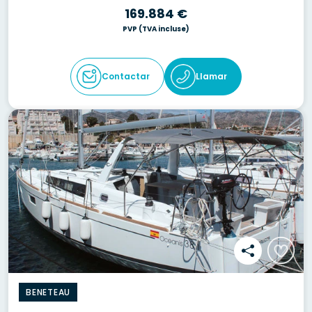
169.884 €
PVP
(TVA incluse)
Contactar
Llamar
BENETEAU