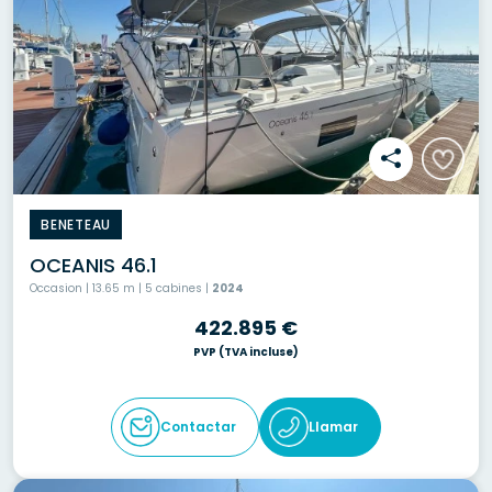
BENETEAU
OCEANIS 46.1
Occasion | 13.65 m | 5 cabines |
2024
422.895 €
PVP
(TVA incluse)
Contactar
Llamar