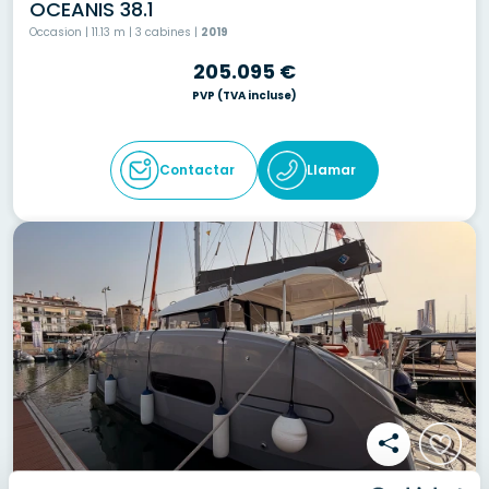
OCEANIS 38.1
Occasion | 11.13 m | 3 cabines |
2019
205.095 €
PVP
(TVA incluse)
Contactar
Llamar