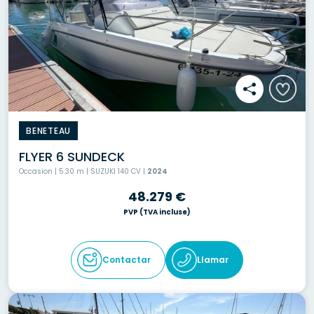
BENETEAU
FLYER 6 SUNDECK
Occasion | 5.30 m | SUZUKI 140 CV |
2024
48.279 €
PVP
(TVA incluse)
Contactar
Llamar