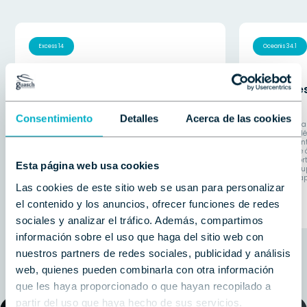
Excess 14
Oceanis 34.1
Expérience d'achat et de service
Un proces
exceptionnelle
pratique
Consentimiento
Detalles
Acerca de las cookies
Il y a deux ans, nous avons acheté notre Excess 14
Le professionna
via Hermanos Guasch à Barcelone, et l'expérience
joué un rôle cl
n'a été rien d'autre que spectaculaire du début à la
suis pleinement
fin. Dès le premier contact, le traitement humain a
possible grâce 
été irréprochable. Ils nous ont accompagnés tout
facile et confor
Esta página web usa cookies
au long du processus de manière proche,
Merci beaucoup
professionnelle et avec une attention aux détails
dans cette étap
Las cookies de este sitio web se usan para personalizar
qui a fait toute la différence.
Aleksandr B.
el contenido y los anuncios, ofrecer funciones de redes
Alejandro T.
sociales y analizar el tráfico. Además, compartimos
información sobre el uso que haga del sitio web con
nuestros partners de redes sociales, publicidad y análisis
web, quienes pueden combinarla con otra información
que les haya proporcionado o que hayan recopilado a
partir del uso que haya hecho de sus servicios.