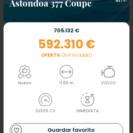
Astondoa 377 Coupe
01
/41
705.132 €
592.310 €
OFERTA
(IVA incluido)
Nuevo
11.60 m
VOLVO
2x320 CV
INMEDIATA
Guardar favorito