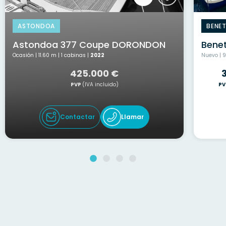
ASTONDOA
BENE
Astondoa 377 Coupe DORONDON
Benet
Ocasión | 11.60 m | 1 cabinas |
2022
Nuevo | 9
425.000 €
3
PVP
(IVA incluido)
PV
Contactar
Llamar