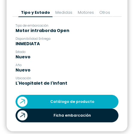
.
Tipo y Estado
Medidas
Motores
Otros
.
Tipo de embarcación
Es
Motor intraborda Open
1
Disponibilidad Entrega
Es
INMEDIATA
1
Estado
M
Nuevo
3
Año
C
Nuevo
0
Ubicación
Má
L'Hospitalet de l'Infant
1
Catálogo de producto
Ficha embarcación