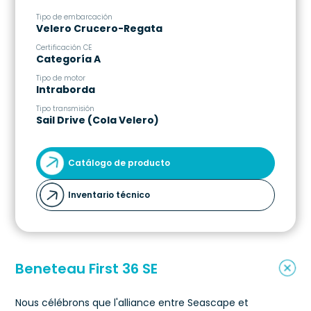
Tipo de embarcación
Es
Velero Crucero-Regata
1
Certificación CE
Es
Categoría A
1
Tipo de motor
M
Intraborda
3
Tipo transmisión
C
Sail Drive (Cola Velero)
1
Catálogo de producto
Inventario técnico
Beneteau First 36 SE
Nous célébrons que l'alliance entre Seascape et