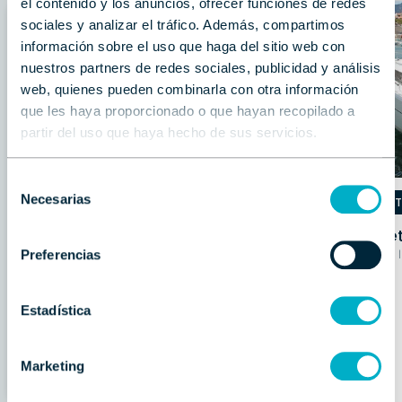
el contenido y los anuncios, ofrecer funciones de redes
sociales y analizar el tráfico. Además, compartimos
información sobre el uso que haga del sitio web con
nuestros partners de redes sociales, publicidad y análisis
web, quienes pueden combinarla con otra información
que les haya proporcionado o que hayan recopilado a
partir del uso que haya hecho de sus servicios.
Selección
Necesarias
BENETEAU
BENE
de
consentimiento
Beneteau Oceanis 30.1
Benet
Preferencias
Nuevo | 8.99 m | 2 cabinas |
Entrega inmediata
Ocasión |
211.816 €
31.772 €
PVP
(IVA incluido)
DE DESCUENTO
Estadística
Contactar
Llamar
Marketing