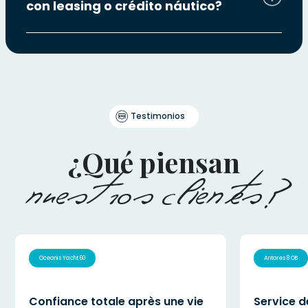
con leasing o crédito náutico?
Testimonios
¿Qué piensan
nuestros clientes?
Oceanis Yacht 60
Antares 8 OB
Confiance totale après une vie
Service d