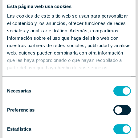
Evitar áreas con actividad reciente
Esta página web usa cookies
Las cookies de este sitio web se usan para personalizar
Navegar con mayor conocimiento del entorno
el contenido y los anuncios, ofrecer funciones de redes
sociales y analizar el tráfico. Además, compartimos
La importancia del
información sobre el uso que haga del sitio web con
nuestros partners de redes sociales, publicidad y análisis
mantenimiento del barco
web, quienes pueden combinarla con otra información
La prevención no termina en la información. Un
barco
que les haya proporcionado o que hayan recopilado a
bien mantenido
, con especial atención al
sistema de
partir del uso que haya hecho de sus servicios.
gobierno y timón
, reduce significativamente los riesgos
ante cualquier incidencia en la mar.
Selección
En
Hermanos Guasch
acompañamos a navegantes en
Necesarias
de
el
mantenimiento, revisión y puesta a punto de sus
consentimiento
embarcaciones
, con el objetivo de garantizar
seguridad, fiabilidad y tranquilidad
en cada travesía.
Preferencias
Conclusión
Estadística