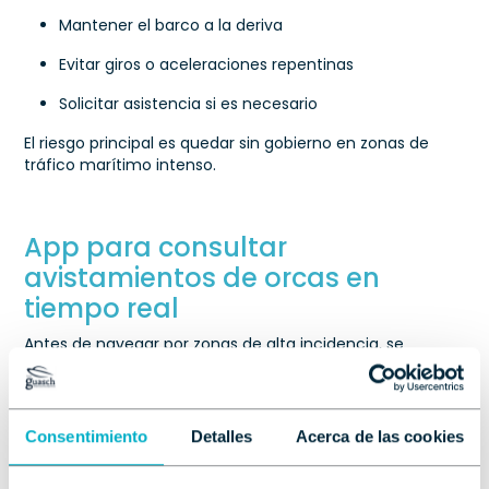
Mantener el barco a la deriva
Evitar giros o aceleraciones repentinas
Solicitar asistencia si es necesario
El riesgo principal es quedar sin gobierno en zonas de
tráfico marítimo intenso.
App para consultar
avistamientos de orcas en
tiempo real
Antes de navegar por zonas de alta incidencia, se
recomienda consultar aplicaciones colaborativas como
GT Orcas
, donde navegantes comparten
avistamientos e interacciones recientes
. Esta
herramienta permite:
Consentimiento
Detalles
Acerca de las cookies
Planificar rutas más seguras