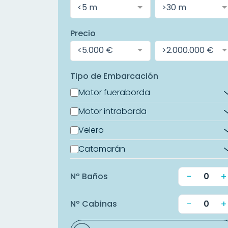
<5 m
>30 m
Precio
<5.000 €
>2.000.000 €
Tipo de Embarcación
Motor fueraborda
Motor intraborda
Velero
Catamarán
−
+
Nº Baños
−
+
Nº Cabinas