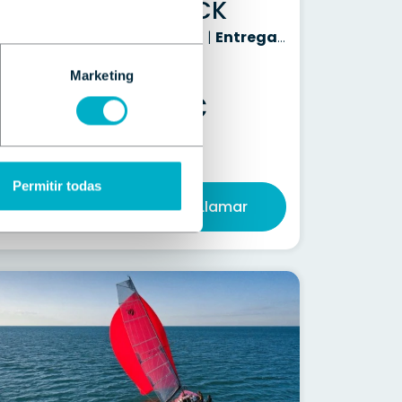
FLYER 8 SPACEDECK
uevo | 6.96 m | SUZUKI 350 CV |
Entrega a consultar
Marketing
PRECIO DESDE
86.430 €
PVP
Permitir todas
Contactar
Llamar