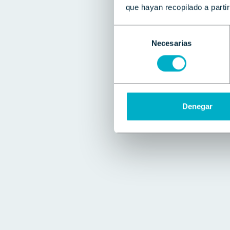
que hayan recopilado a parti
Selección
Necesarias
de
consentimiento
Denegar