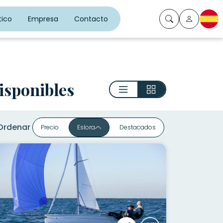
ico
Empresa
Contacto
ES
isponibles
Vista lista
Vista grid
Ordenar
Precio
Eslora
Destacados