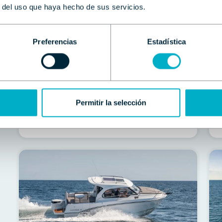
FLYER 8 SUNDECK
r del uso que haya hecho de sus servicios.
Nuevo | 6.96 m | SUZUKI 350 CV |
Entrega a consultar
N
Preferencias
Estadística
PRECIO DESDE
90.740 €
PVP
Permitir la selección
Contactar
Llamar