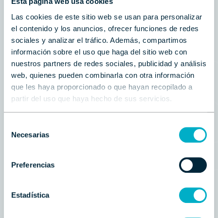
Esta página web usa cookies
Premium Yachts
Las cookies de este sitio web se usan para personalizar
Al igual que no hay dos personas iguales, no hay
el contenido y los anuncios, ofrecer funciones de redes
dos Astondoa iguales. El astillero español, con
sociales y analizar el tráfico. Además, compartimos
más de 100 años de experiencia, ofrece un
lujo
información sobre el uso que haga del sitio web con
experiencial
a través de sus
embarcaciones
nuestros partners de redes sociales, publicidad y análisis
exclusivas.
Cada Astondoa se convierte en una
web, quienes pueden combinarla con otra información
joya única
con un carácter artesanal, todos los
que les haya proporcionado o que hayan recopilado a
detalles se trabajan al milímetro para ofrecer la
partir del uso que haya hecho de sus servicios.
mejor embarcación basándose también en los
deseos del armador.
Selección
Necesarias
de
Ver Astondoa
consentimiento
Preferencias
Estadística