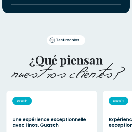
Testimonios
¿Qué piensan
nuestros clientes?
Excess 14
Excess 14
Une expérience exceptionnelle
Expérienc
avec Hnos. Guasch
exception