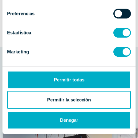
consentimiento
Preferencias
Estadística
Marketing
Embarcaciones
Ofertas
Permitir todas
relacionadas
Permitir la selección
Consulta las ofertas destacadas de nuestro stock
Denegar