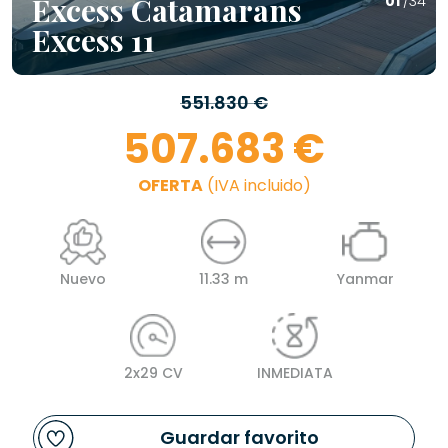
Excess Catamarans
01
/34
Excess 11
551.830 €
507.683 €
OFERTA
(IVA incluido)
Nuevo
11.33 m
Yanmar
2x29 CV
INMEDIATA
Guardar favorito