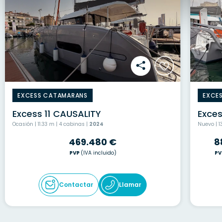
EXCESS CATAMARANS
EXCE
Excess 11 CAUSALITY
Exces
Ocasión | 11.33 m | 4 cabinas |
2024
Nuevo | 1
469.480 €
8
PVP
(IVA incluido)
PV
Contactar
Llamar