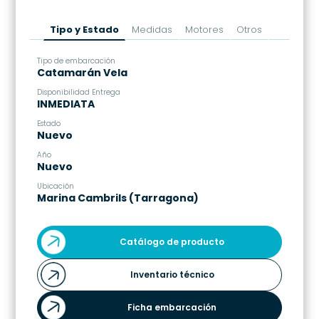
.
Tipo y Estado
Medidas
Motores
Otros
.
Tipo de embarcación
Es
Catamarán Vela
1
Disponibilidad Entrega
Es
INMEDIATA
1
Estado
M
Nuevo
6
Año
C
Nuevo
1
Ubicación
Má
Marina Cambrils (Tarragona)
2
Catálogo de producto
Inventario técnico
Ficha embarcación