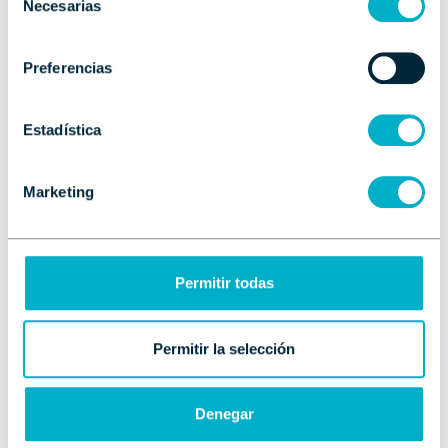
Necesarias
de su categoría.
de
consentimiento
Descubrir Oceanis 42
Preferencias
Estadística
Marketing
Permitir todas
Permitir la selección
Oceanis 47
Denegar
Velero de última generación que combina
confort
,