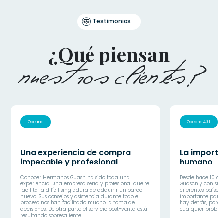
Testimonios
¿Qué piensan
nuestros clientes?
Oceanis
Oceanis 40.1
Una experiencia de compra
La import
impecable y profesional
humano
Conocer Hermanos Guash ha sido toda una
Desde hace 10
experiencia. Una empresa seria y profesional que te
Guasch y con s
facilita la difícil singladura de adquirir un barco
diferentes paíse
nuevo. Sus consejos y asistencia durante todo el
importante par
proceso nos han facilitado mucho la toma de
hay detrás, po
decisiones. De otra parte el servicio post-venta está
cualquier pro
resultando sobresaliente.