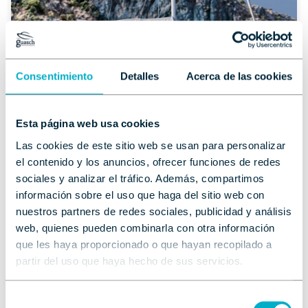
Consentimiento
Detalles
Acerca de las cookies
Esta página web usa cookies
Las cookies de este sitio web se usan para personalizar
el contenido y los anuncios, ofrecer funciones de redes
Oceanis 42
sociales y analizar el tráfico. Además, compartimos
Elegancia francesa, innovación y confort para
información sobre el uso que haga del sitio web con
navegar sin límites.
nuestros partners de redes sociales, publicidad y análisis
web, quienes pueden combinarla con otra información
El
Oceanis 42
redefine el crucero de 42 pies con un
que les haya proporcionado o que hayan recopilado a
diseño moderno,
cinco configuraciones interiores
,
excelentes prestaciones a vela y espacios concebidos
partir del uso que haya hecho de sus servicios.
para disfrutar de largas travesías con el máximo
confort. Su equilibrio entre
habitabilidad
,
tecnología
Selección
y
rendimiento
lo convierte en una referencia dentro