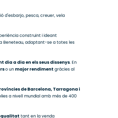
ció d'esbarjo, pesca, creuer, vela
eriència construint i ideant
lia Beneteau, adaptant-se a totes les
t dia a dia en els seus dissenys
. En
ors
o un
major rendiment
gràcies al
províncies de Barcelona, Tarragona i
plies a nivell mundial amb més de 400
e qualitat
tant en la venda