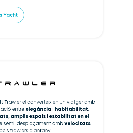
s Yacht
ift Trawler el converteix en un viatger amb
nació entre
elegància
i
habitabilitat
,
ts, amplis espais i estabilitat en el
e semi-desplaçament amb
velocitats
pels trawlers d'antany.