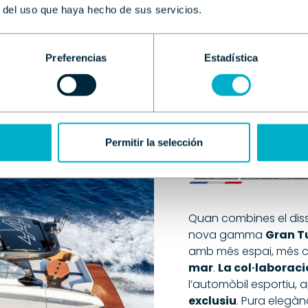
r del uso que haya hecho de sus servicios.
Descubrir
Oceani
Preferencias
Estadística
Permitir la selección
Quan combines el diss
nova gamma
Gran T
amb més espai, més c
mar
.
La col·laborac
l’automòbil esportiu, 
exclusiu
. Pura elegàn