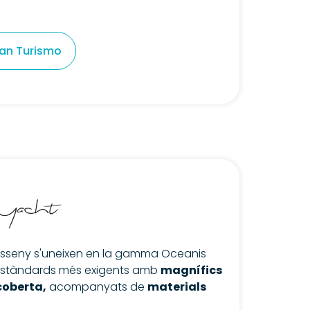
an Turismo
 disseny s'uneixen en la gamma Oceanis
 estàndards més exigents amb
magnífics
 coberta,
acompanyats de
materials
.