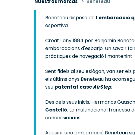
Nuestras marcas
Beneteau
Beneteau disposa de
l'embarcació q
esportiva…
Creat l’any 1884 per Benjamin Beneteau
embarcacions d'esbarjo. Un savoir fai
pràctiques de navegació i mantenin
Sent fidels al seu eslògan, van ser els
els últims anys Beneteau ha aconsegu
seu
patentat casc
AirStep
.
Des dels seus inicis, Hermanos Guasch
Castelló
. La multinacional francesa 
concessionaris.
Adquirir una embarcació Beneteau sig