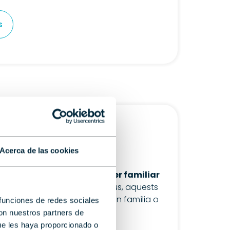
s
Acerca de las cookies
stà reconeguda com
el creuer familiar
 sis models d'entre 30 i 51 peus, aquests
n ideals per a la navegació en família o
 funciones de redes sociales
con nuestros partners de
ue les haya proporcionado o