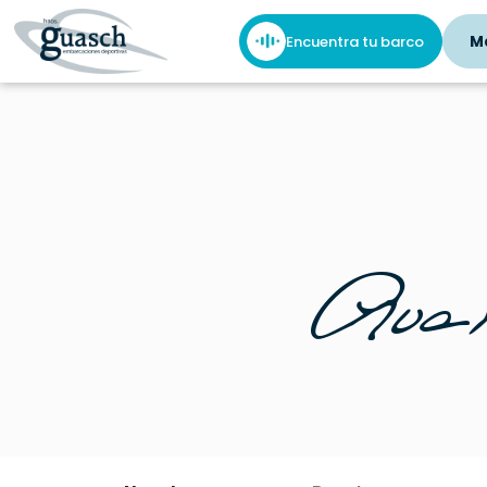
M
Encuentra tu barco
Avan