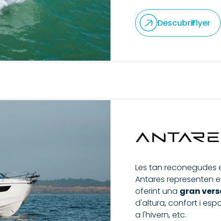
Descubrir
Flyer
Les tan reconegudes
Antares representen e
oferint una
gran vers
d'altura, confort i espo
a l'hivern, etc.