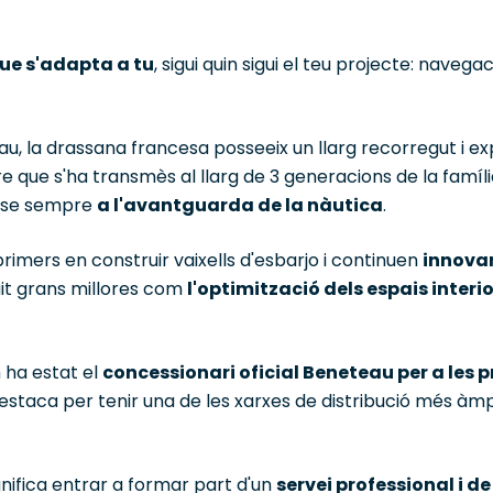
ue s'adapta a tu
, sigui quin sigui el teu projecte: navega
, la drassana francesa posseeix un llarg recorregut i exp
re que s'ha transmès al llarg de 3 generacions de la famí
t-se sempre
a l'avantguarda de la nàutica
.
 primers en construir vaixells d'esbarjo i continuen
innovan
it grans millores com
l'optimització dels espais interi
 ha estat el
concessionari oficial Beneteau per a les 
destaca per tenir una de les xarxes de distribució més àm
nifica entrar a formar part d'un
servei professional i d