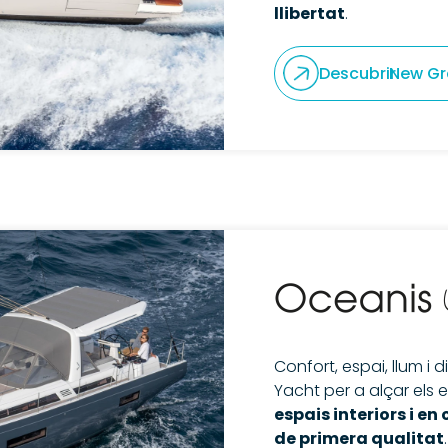
llibertat
.
Descubrir
New Gr
Confort, espai, llum i
Yacht per a alçar els
espais interiors i en
de primera qualitat