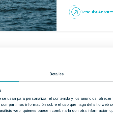
Descubrir
Antare
Detalles
La gamma Oceanis e
s
per excel·lència
. Amb
emblemàtics velers só
b se usan para personalizar el contenido y los anuncios, ofrecer
amb amics/amigues.
s, compartimos información sobre el uso que haga del sitio web 
 análisis web, quienes pueden combinarla con otra información q