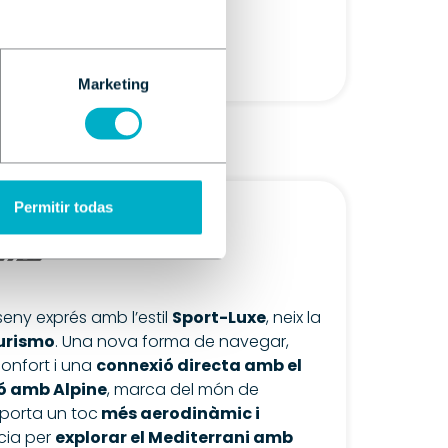
s
Marketing
Permitir todas
eny exprés amb l’estil
Sport-Luxe
, neix la
urismo
. Una nova forma de navegar,
onfort i una
connexió directa amb el
ió amb Alpine
, marca del món de
aporta un toc
més aerodinàmic i
cia per
explorar el Mediterrani amb