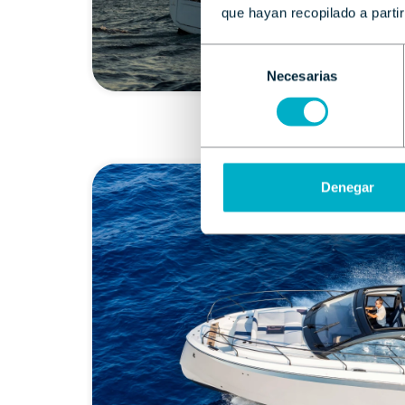
que hayan recopilado a parti
Selección
Necesarias
de
consentimiento
Denegar