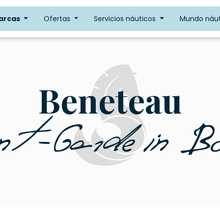
arcas
Ofertas
Servicios náuticos
Mundo náut
Beneteau
t-Garde in Bo