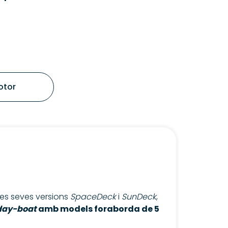
otor
es seves versions
SpaceDeck
i
SunDeck
,
day-boat
amb models foraborda de 5