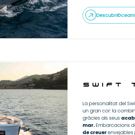
Descubrir
Oceani
La personalitat del Sw
un gran cor: la combi
gràcies als seus
acaba
mar.
Embarcacions d
de creuer
envejables 