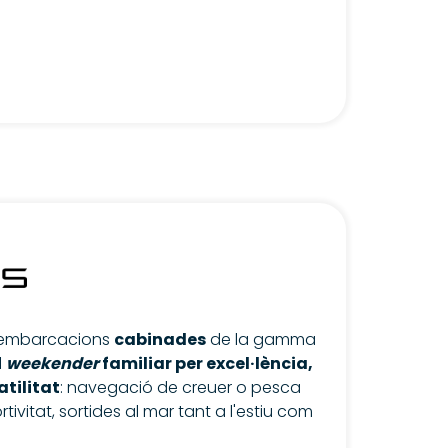
 embarcacions
cabinades
de la gamma
l
weekender
familiar per excel·lència,
atilitat
: navegació de creuer o pesca
rtivitat, sortides al mar tant a l'estiu com