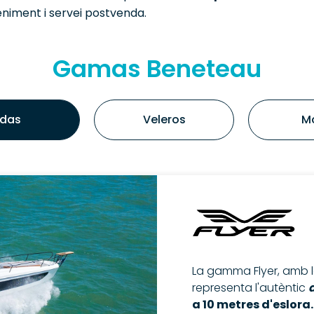
niment i servei postvenda.
Gamas Beneteau
das
Veleros
M
La gamma Flyer, amb l
representa l'autèntic
a 10 metres d'eslora.